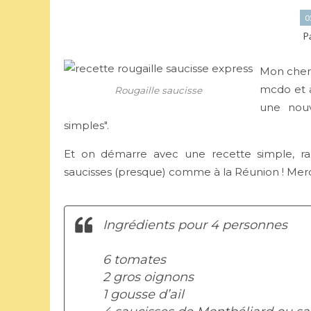
0
P
Mon cher 
mcdo et au
Rougaille saucisse
une nouv
simples".
Et on démarre avec une recette simple, rap
saucisses (presque) comme à la Réunion ! Merci 
Ingrédients pour 4 personnes
6 tomates
2 gros oignons
1 gousse d’ail