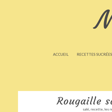
M
ACCUEIL
RECETTES SUCRÉE
Rougaille s
,
,
salé
recette
les 