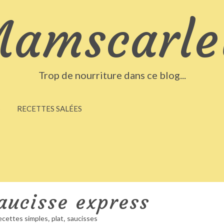
amscarle
Trop de nourriture dans ce blog...
S
RECETTES SALÉES
aucisse express
,
,
recettes simples
plat
saucisses