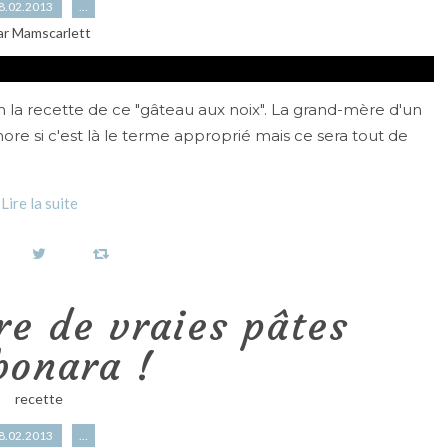
8.02.2013
…
ar Mamscarlett
in la recette de ce "gâteau aux noix". La grand-mère d'un
ignore si c'est là le terme approprié mais ce sera tout de
Lire la suite
ire de vraies pâtes
bonara !
recette
8.02.2013
…