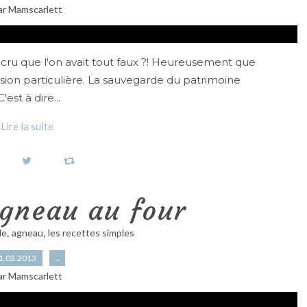
ar Mamscarlett
t cru que l'on avait tout faux ?! Heureusement que
ssion particulière. La sauvegarde du patrimoine
est à dire...
Lire la suite
agneau au four
,
,
de
agneau
les recettes simples
1.02.2013
…
ar Mamscarlett