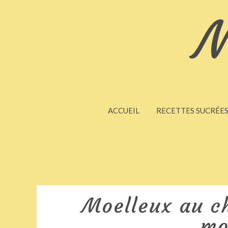
M
ACCUEIL
RECETTES SUCRÉE
Moelleux au ch
mo