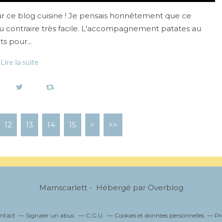
ur ce blog cuisine ! Je pensais honnêtement que ce
 au contraire très facile. L'accompagnement patates au
s pour...
Lire la suite
12
13
14
15
>
>>
Mamscarlett - Hébergé par
Overblog
ntact
Signaler un abus
C.G.U.
Cookies et données personnelles
Pr