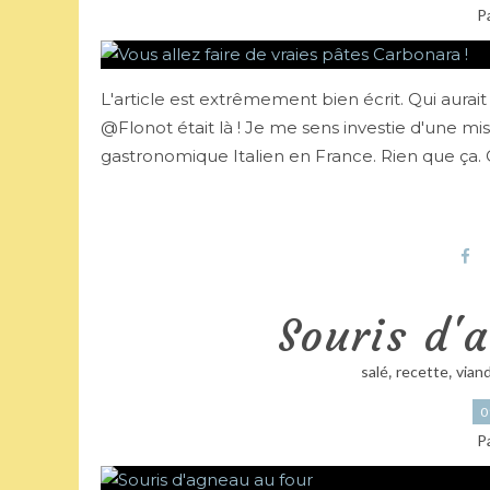
P
L'article est extrêmement bien écrit. Qui aurai
@Flonot était là ! Je me sens investie d'une mi
gastronomique Italien en France. Rien que ça. C'
Souris d'
,
,
salé
recette
vian
0
P