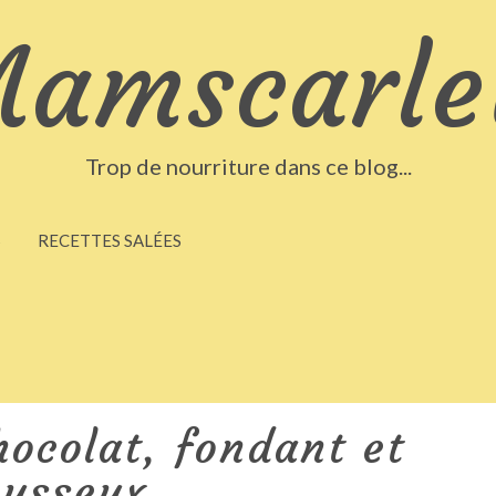
amscarle
Trop de nourriture dans ce blog...
S
RECETTES SALÉES
ocolat, fondant et
usseux