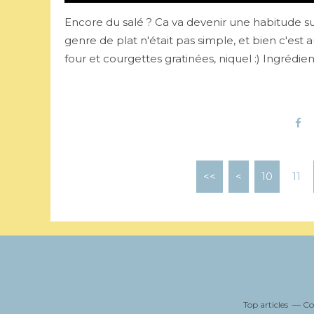
Encore du salé ? Ca va devenir une habitude s
genre de plat n'était pas simple, et bien c'est
four et courgettes gratinées, niquel :) Ingrédient
<<
<
10
11
Top articles
Co