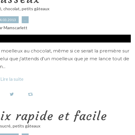
,
,
é
chocolat
petits gâteaux
4.03.2013
…
ar Mamscarlett
e moelleux au chocolat, même si ce serait la première sur
 celui que j'attends d'un moelleux que je me lance tout de
...
Lire la suite
x rapide et facile
,
sucré
petits gâteaux