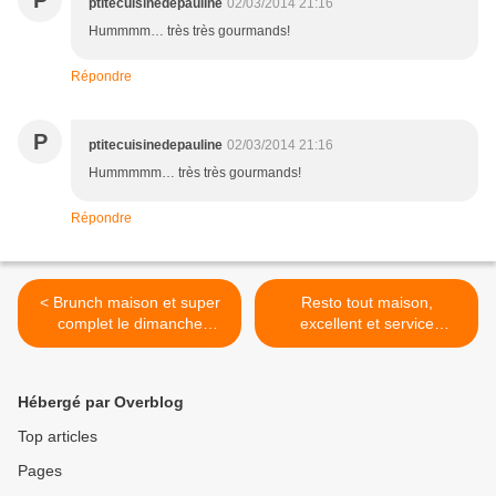
P
ptitecuisinedepauline
02/03/2014 21:16
Hummmm… très très gourmands!
Répondre
P
ptitecuisinedepauline
02/03/2014 21:16
Hummmmm… très très gourmands!
Répondre
< Brunch maison et super
Resto tout maison,
complet le dimanche
excellent et service
#blogmam
impeccable. #blogmam >
Hébergé par Overblog
Top articles
Pages